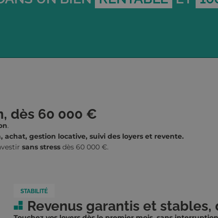
n, dès 60 000 €
ion
.
, achat, gestion locative, suivi des loyers et revente.
nvestir
sans stress
dès 60 000 €.
STABILITÉ
Revenus garantis et stables, 
Touchez vos loyers dès le premier mois, sans interruption