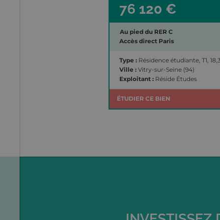
76 120 €
Au pied du RER C
Accès direct Paris
Type :
Résidence étudiante, T1, 18
Ville :
Vitry-sur-Seine (94)
Exploitant :
Réside Études
ÉTUDIER CE BIEN
INVESTISSEZ