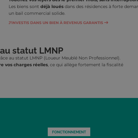
Les biens sont
déjà loués
dans des résidences à forte deman
un bail commercial solide.
J’INVESTIS DANS UN BIEN À REVENUS GARANTIS
 au statut LMNP
grâce au statut LMNP (Loueur Meublé Non Professionnel).
re vos charges réelle
s
, ce qui allège fortement la fiscalité
FONCTIONNEMENT