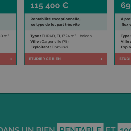
115 400 €
69
Rentabilité exceptionnelle,
À pro
ce type de lot part très vite
flux 
,30 m²
Type :
EHPAD, T1, 17,24 m² + balcon
Type 
Ville :
Gargenville (78)
Ville :
Exploitant :
Domusvi
Explo
ÉTUDIER CE BIEN
ÉTUDI
 DANS UN BIEN
RENTABLE
ET
10