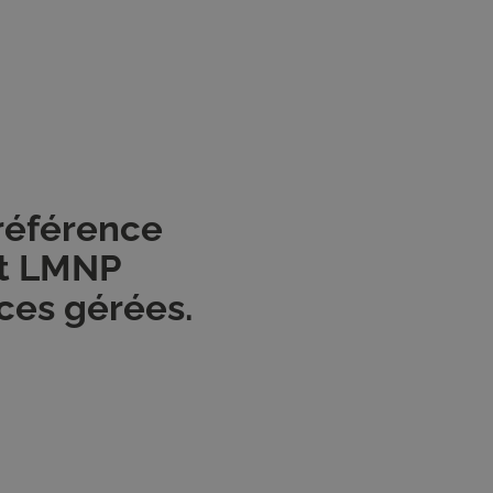
 référence
nt LMNP
ces gérées.