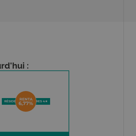
rd'hui :
RENTA
RÉSIDENCE D'AFFAIRES 4★
6,77%