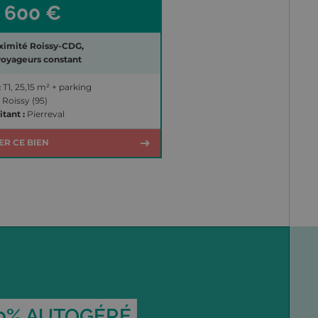
 600 €
ximité Roissy-CDG,
voyageurs constant
:
T1, 25,15 m² + parking
Roissy (95)
itant :
Pierreval
ER CE BIEN
0% AUTOGÉRÉ