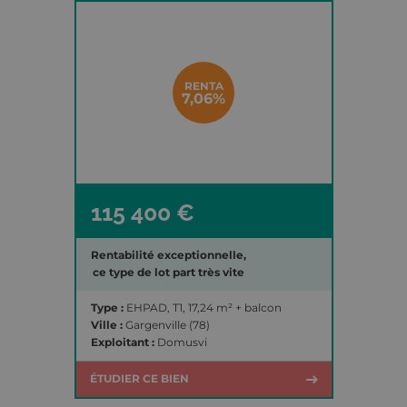
RENTA
EHPAD
7,06%
115 400 €
Rentabilité exceptionnelle,
ce type de lot part très vite
Type :
EHPAD, T1, 17,24 m² + balcon
Ville :
Gargenville (78)
Exploitant :
Domusvi
ÉTUDIER CE BIEN