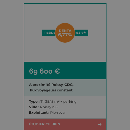
RENTA
RÉSIDENCE D'AFFAIRES 4★
6,77%
69 600 €
À proximité Roissy-CDG,
flux voyageurs constant
Type :
T1, 25,15 m² + parking
Ville :
Roissy (95)
Exploitant :
Pierreval
ÉTUDIER CE BIEN