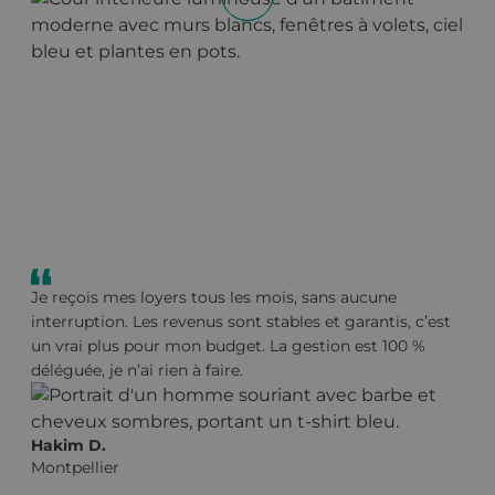
Je reçois mes loyers tous les mois, sans aucune
Grâce au statut LMNP avec Revenu Pierre, je ne paie
interruption. Les revenus sont stables et garantis, c’est
aucun impôt sur mes loyers. C’est simple, transparent
un vrai plus pour mon budget. La gestion est 100 %
et très avantageux fiscalement. Je recommande à tous
déléguée, je n’ai rien à faire.
ceux qui veulent optimiser leurs revenus.
Hakim D.
Julie E.
Montpellier
Rouen