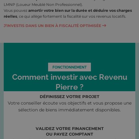
LMNP (Loueur Meublé Non Professionnel).
Vous pouvez
amortir votre bien sur la durée et déduire vos charges
réelle
s
, ce qui allège fortement la fiscalité sur vos revenus locatifs.
J’INVESTIS DANS UN BIEN À FISCALITÉ OPTIMISÉE
FONCTIONNEMENT
Comment investir avec Revenu
Pierre ?
DÉFINISSEZ VOTRE PROJET
Votre conseiller écoute vos objectifs et vous propose une
sélection de biens immédiatement disponibles.
VALIDEZ VOTRE FINANCEMENT
OU PAYEZ COMPTANT