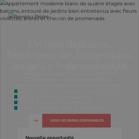
Un bien déjà loué.
Des loyers dès la signature.
Jusqu'à 7 % de rentabilité.
Investissez en LMNP à partir de 60 000 €.
Zéro gestion, zéro vacance locative.
Revenu Pierre s'occupe de tout depuis 19 ans.
Loyers garantis dès le 1er mois via bail commercial
Zéro gestion, zéro locataire à gérer
10 000 investisseurs accompagnés
Fiscalité optimisée grâce au statut LMNP
VOIR LES BIENS DISPONIBLES
Nouvelle opportunité