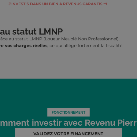
J’INVESTIS DANS UN BIEN À REVENUS GARANTIS
 au statut LMNP
grâce au statut LMNP (Loueur Meublé Non Professionnel).
re vos charges réelle
s
, ce qui allège fortement la fiscalité
FONCTIONNEMENT
mment investir avec Revenu Pierr
VALIDEZ VOTRE FINANCEMENT