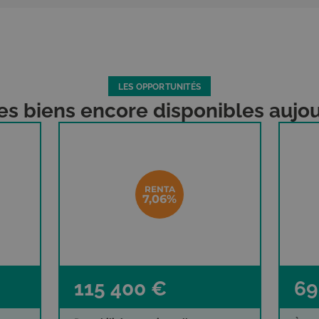
LES OPPORTUNITÉS
es biens encore disponibles aujou
RENTA
EHPAD
7,06%
115 400 €
69