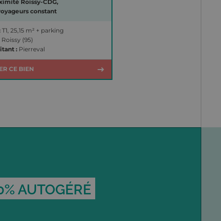
ximité Roissy-CDG,
voyageurs constant
:
T1, 25,15 m² + parking
Roissy (95)
itant :
Pierreval
ER CE BIEN
0% AUTOGÉRÉ