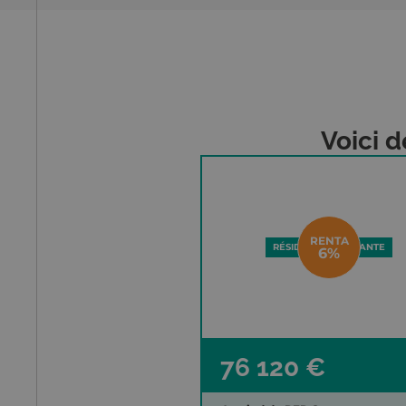
Voici d
RENTA
RÉSIDENCE ÉTUDIANTE
6%
76 120 €