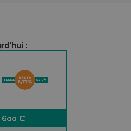
rd'hui :
RENTA
RÉSIDENCE D'AFFAIRES 4★
6,77%
 600 €