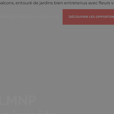
MENT
LES TÉMOIGNAGES
LA FAQ
DÉCOUVRIR LES OPPORTUN
n LMNP
s impôts