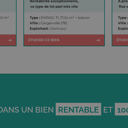
Rentabilité exceptionnelle,
À pro
ce type de lot part très vite
flux 
,30 m²
Type :
EHPAD, T1, 17,24 m² + balcon
Type 
Ville :
Gargenville (78)
Ville :
Exploitant :
Domusvi
Explo
ÉTUDIER CE BIEN
ÉTUDI
 DANS UN BIEN
RENTABLE
ET
10