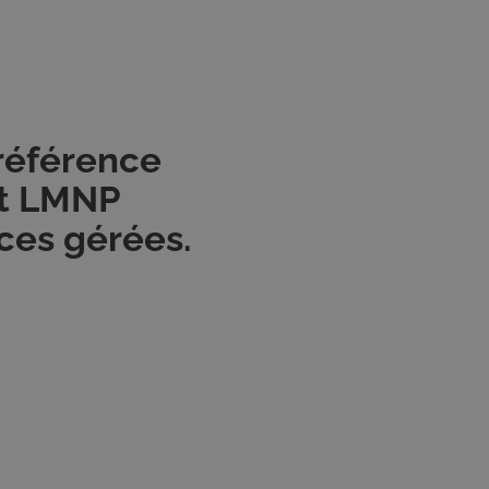
 référence
nt LMNP
ces gérées.